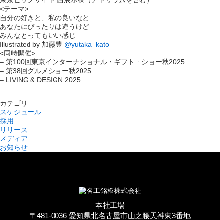
東京ビッグサイト 西展示棟（アトリウムを含む）
<テーマ>
自分の好きと、私の良いなと
あなたにぴったりは違うけど
みんなとってもいい感じ
Illustrated by 加藤豊
@yutaka_kato_
<同時開催>
– 第100回東京インターナショナル・ギフト・ショー秋2025
– 第38回グルメショー秋2025
– LIVING & DESIGN 2025
カテゴリ
スケジュール
採用
リリース
メディア
お知らせ
本社工場
〒481-0036 愛知県北名古屋市山之腰天神東3番地