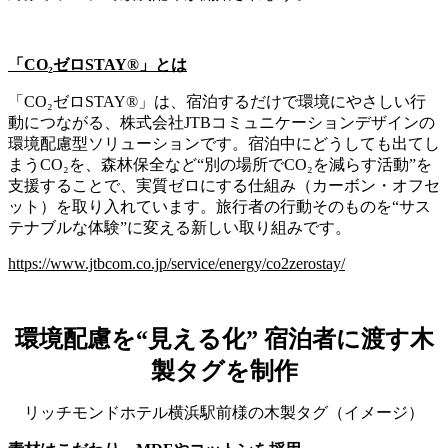
「CO
₂
ゼロSTAY
®
」とは
「CO₂ゼロSTAY®」は、宿泊するだけで環境にやさしい行
動につながる、株式会社JTBコミュニケーションデザインの
環境配慮型ソリューションです。宿泊中にどうしても出てし
まうCO₂を、森林保全など“別の場所でCO₂を減らす活動”を
支援することで、実質ゼロにする仕組み（カーボン・オフセ
ット）を取り入れています。旅行者の行動そのものを“サス
テナブルな体験”に変える新しい取り組みです。
https://www.jtbcom.co.jp/service/energy/co2zerostay/
環境配慮を“見える化” 宿泊者に渡す木
製タグを制作
リッチモンドホテル横浜駅前様の木製タグ（イメージ）